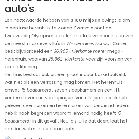
auto's
Een nettowaarde hebben van
$ 100 miljoen
dwingt je om
in een luxe herenhuis te wonen. Evenzo woont de
tweevoudig Olympisch gouden medaillewinnaar in een van
de meest massieve villa's in
Windermere, Florida
. Carter
bezit bijvoorbeeld een
36.905-
vierkante meter
mega-
herenhuis, waarvan
28.862-vierkante voet
zijn voorzien van
airconditioning.
Het huis bestaat ook uit een groot indoor basketbalveld,
wat niet als een verrassing mag komen. Het herenhuis
omvat:
15 badkamers
, zeven slaapkamers en een lift,
verdeeld over drie verdiepingen. Van alle jaren dat ik heb
gelezen over huizen en herenhuizen van beroemdheden,
heb ik nooit begrepen waarom iemand nodig heeft
15
badkamers
(in dit geval). Nou, als jullie dat doen, laat het
me dan weten in de comments.