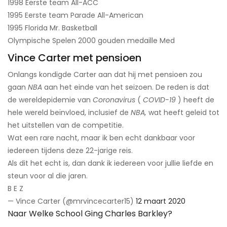
1998 Eerste team All-ACC
1995 Eerste team Parade All-American
1995 Florida Mr. Basketball
Olympische Spelen 2000 gouden medaille Med
Vince Carter met pensioen
Onlangs kondigde Carter aan dat hij met pensioen zou
gaan
NBA
aan het einde van het seizoen. De reden is dat
de wereldepidemie van
Coronavirus
(
COVID-19
) heeft de
hele wereld beïnvloed, inclusief de
NBA,
wat heeft geleid tot
het uitstellen van de competitie.
Wat een rare nacht, maar ik ben echt dankbaar voor
iedereen tijdens deze 22-jarige reis.
Als dit het echt is, dan dank ik iedereen voor jullie liefde en
steun voor al die jaren.
B E Z
— Vince Carter (@mrvincecarter15)
12 maart 2020
Naar Welke School Ging Charles Barkley?