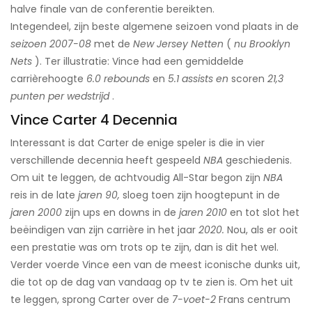
halve finale van de conferentie bereikten.
Integendeel, zijn beste algemene seizoen vond plaats in de
seizoen 2007-08
met de
New Jersey Netten
(
nu Brooklyn
Nets
). Ter illustratie: Vince had een gemiddelde
carrièrehoogte
6.0 rebounds
en
5.1 assists en
scoren
21,3
punten per wedstrijd
.
Vince Carter 4 Decennia
Interessant is dat Carter de enige speler is die in vier
verschillende decennia heeft gespeeld
NBA
geschiedenis.
Om uit te leggen, de achtvoudig All-Star begon zijn
NBA
reis in de late
jaren 90,
sloeg toen zijn hoogtepunt in de
jaren 2000
zijn ups en downs in de
jaren 2010
en tot slot het
beëindigen van zijn carrière in het jaar
2020.
Nou, als er ooit
een prestatie was om trots op te zijn, dan is dit het wel.
Verder voerde Vince een van de meest iconische dunks uit,
die tot op de dag van vandaag op tv te zien is. Om het uit
te leggen, sprong Carter over de
7-voet-2
Frans centrum