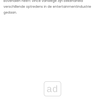
Bovendien heeft Vince vanwege zijn bekendheid
verschillende optredens in de entertainmentindustrie
gedaan.
ad