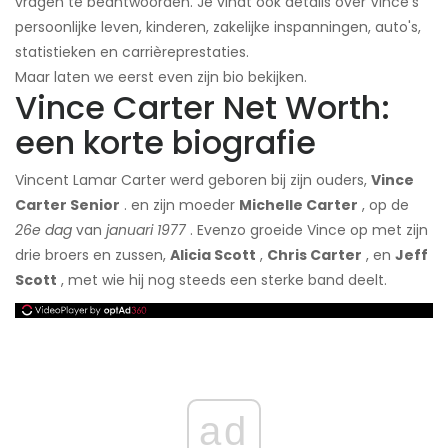
vragen te beantwoorden. Je vindt ook details over Vince's
persoonlijke leven, kinderen, zakelijke inspanningen, auto's,
statistieken en carrièreprestaties.
Maar laten we eerst even zijn bio bekijken.
Vince Carter Net Worth:
een korte biografie
Vincent Lamar Carter werd geboren bij zijn ouders,
Vince
Carter Senior
. en zijn moeder
Michelle Carter
, op de
26e dag
van
januari 1977
. Evenzo groeide Vince op met zijn
drie broers en zussen,
Alicia Scott
,
Chris Carter
, en
Jeff
Scott
, met wie hij nog steeds een sterke band deelt.
ad