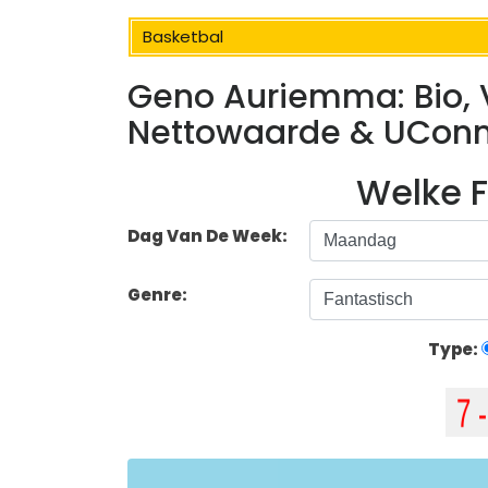
Basketbal
Geno Auriemma: Bio, V
Nettowaarde & UCon
Welke F
Dag Van De Week:
Genre:
Type: