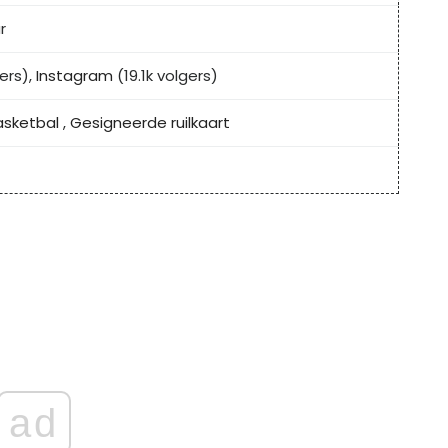
r
ers),
Instagram
(19.1k volgers)
asketbal
,
Gesigneerde ruilkaart
ad