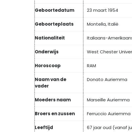
Geboortedatum
23 maart 1954
Geboorteplaats
Montella, Italië
Nationaliteit
Italiaans-Amerikaan
Onderwijs
West Chester Univers
Horoscoop
RAM
Naam van de
Donato Auriemma
vader
Moeders naam
Marseille Auriemma
Broers en zussen
Ferruccio Auriemma
Leeftijd
67 jaar oud (vanaf jul