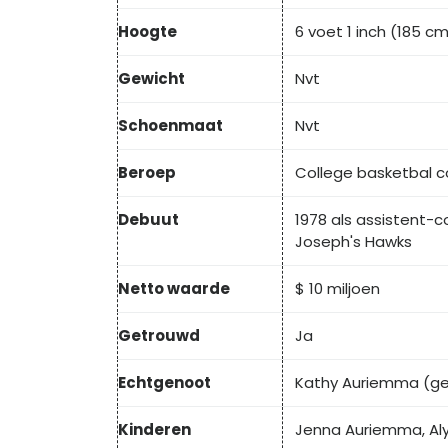
Hoogte
6 voet 1 inch (185 c
Gewicht
Nvt
Schoenmaat
Nvt
Beroep
College basketbal 
Debuut
1978 als assistent
Joseph's Hawks
Netto waarde
$ 10 miljoen
Getrouwd
Ja
Echtgenoot
Kathy Auriemma (ge
Kinderen
Jenna Auriemma, Al