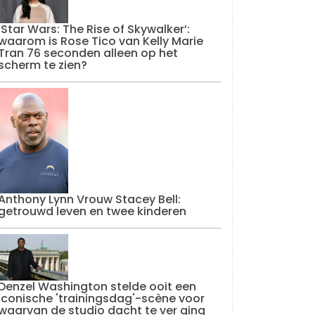
‘Star Wars: The Rise of Skywalker’:
waarom is Rose Tico van Kelly Marie
Tran 76 seconden alleen op het
scherm te zien?
Anthony Lynn Vrouw Stacey Bell:
getrouwd leven en twee kinderen
Denzel Washington stelde ooit een
iconische 'trainingsdag'-scène voor
waarvan de studio dacht te ver ging