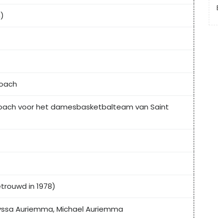
m)
coach
-coach voor het damesbasketbalteam van Saint
trouwd in 1978)
yssa Auriemma, Michael Auriemma