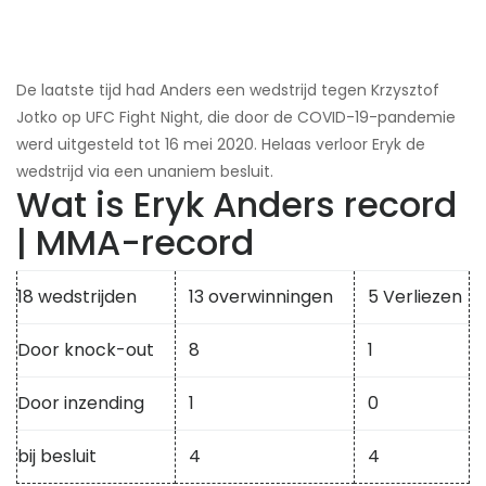
De laatste tijd had Anders een wedstrijd tegen Krzysztof
Jotko op UFC Fight Night, die door de COVID-19-pandemie
werd uitgesteld tot 16 mei 2020. Helaas verloor Eryk de
wedstrijd via een unaniem besluit.
Wat is Eryk Anders record
| MMA-record
18 wedstrijden
13 overwinningen
5 Verliezen
Door knock-out
8
1
Door inzending
1
0
bij besluit
4
4