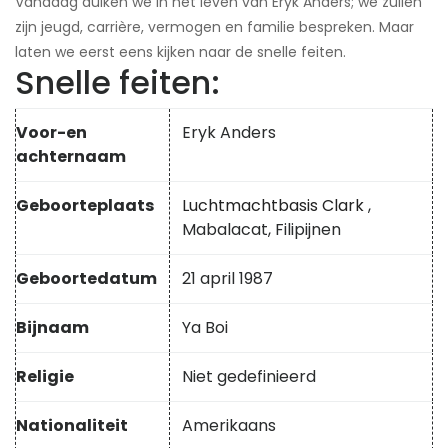
Vandaag duiken we in het leven van Eryk Anders; we zullen
zijn jeugd, carrière, vermogen en familie bespreken. Maar
laten we eerst eens kijken naar de snelle feiten.
Snelle feiten:
Voor-en
Eryk Anders
achternaam
Geboorteplaats
Luchtmachtbasis Clark
,
Mabalacat, Filipijnen
Geboortedatum
21 april 1987
Bijnaam
Ya Boi
Religie
Niet gedefinieerd
Nationaliteit
Amerikaans