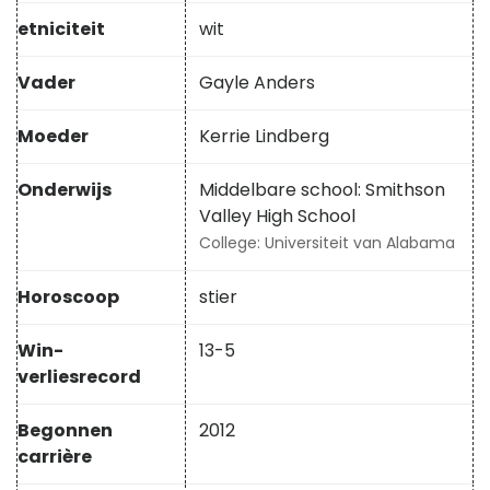
etniciteit
wit
Vader
Gayle Anders
Moeder
Kerrie Lindberg
Onderwijs
Middelbare school: Smithson
Valley High School
College: Universiteit van Alabama
Horoscoop
stier
Win-
13-5
verliesrecord
Begonnen
2012
carrière