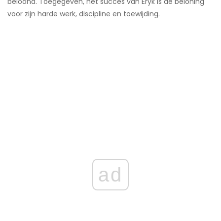
beloond. Toegegeven, het succes van Eryk is de beloning
voor zijn harde werk, discipline en toewijding.
ad