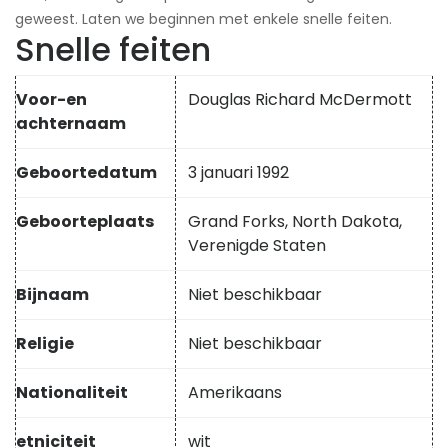
geweest. Laten we beginnen met enkele snelle feiten.
Snelle feiten
Voor-en
Douglas Richard McDermott
achternaam
Geboortedatum
3 januari 1992
Geboorteplaats
Grand Forks, North Dakota,
Verenigde Staten
Bijnaam
Niet beschikbaar
Religie
Niet beschikbaar
Nationaliteit
Amerikaans
etniciteit
wit