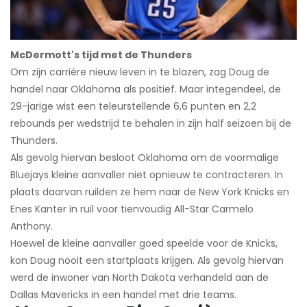
McDermott's tijd met de Thunders
Om zijn carrière nieuw leven in te blazen, zag Doug de
handel naar Oklahoma als positief. Maar integendeel, de
29-jarige wist een teleurstellende 6,6 punten en 2,2
rebounds per wedstrijd te behalen in zijn half seizoen bij de
Thunders.
Als gevolg hiervan besloot Oklahoma om de voormalige
Bluejays kleine aanvaller niet opnieuw te contracteren. In
plaats daarvan ruilden ze hem naar de New York Knicks en
Enes Kanter in ruil voor tienvoudig All-Star Carmelo
Anthony.
Hoewel de kleine aanvaller goed speelde voor de Knicks,
kon Doug nooit een startplaats krijgen. Als gevolg hiervan
werd de inwoner van North Dakota verhandeld aan de
Dallas Mavericks in een handel met drie teams.