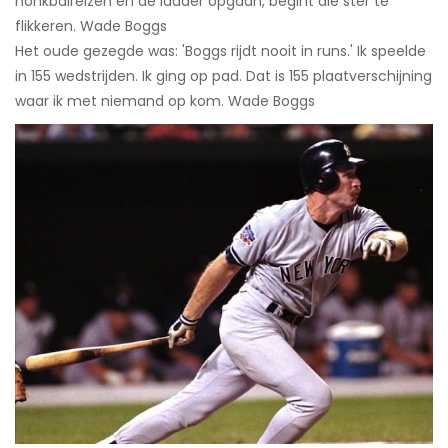
honkbalreizen en de ladder opgaan, begint die ster te
flikkeren. Wade Boggs
Het oude gezegde was: 'Boggs rijdt nooit in runs.' Ik speelde
in 155 wedstrijden. Ik ging op pad. Dat is 155 plaatverschijning
waar ik met niemand op kom. Wade Boggs