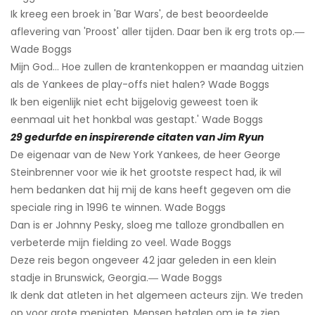
Ik kreeg een broek in 'Bar Wars', de best beoordeelde
aflevering van 'Proost' aller tijden. Daar ben ik erg trots op.―
Wade Boggs
Mijn God... Hoe zullen de krantenkoppen er maandag uitzien
als de Yankees de play-offs niet halen? Wade Boggs
Ik ben eigenlijk niet echt bijgelovig geweest toen ik
eenmaal uit het honkbal was gestapt.' Wade Boggs
29 gedurfde en inspirerende citaten van Jim Ryun
De eigenaar van de New York Yankees, de heer George
Steinbrenner voor wie ik het grootste respect had, ik wil
hem bedanken dat hij mij de kans heeft gegeven om die
speciale ring in 1996 te winnen. Wade Boggs
Dan is er Johnny Pesky, sloeg me talloze grondballen en
verbeterde mijn fielding zo veel. Wade Boggs
Deze reis begon ongeveer 42 jaar geleden in een klein
stadje in Brunswick, Georgia.― Wade Boggs
Ik denk dat atleten in het algemeen acteurs zijn. We treden
op voor grote menigten. Mensen betalen om je te zien