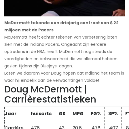
McDermott tekende een driejarig contract van $ 22
miljoen met de Pacers
McDermott heeft echter tekenen van verbetering laten
zien met de Indiana Pacers. Ongeacht zijn eerdere
optredens in de NBA, heeft McDermott nog steeds de
vaardigheden en bekwaamheid die we allemaal hebben
gezien tijdens zijn Bluejays-dagen.
Laten we daarom voor Doug hopen dat Indiana het team is
waar hij eindelijk aan de verwachtingen voldoet.
Doug McDermott |
Carrièrestatistieken
Jaar
huisarts
GS
MPG
FG%
3P%
F
Carrière
476
43
20.6
.478
.407
.