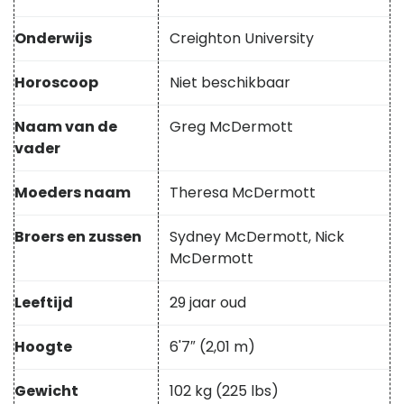
Onderwijs
Creighton University
Horoscoop
Niet beschikbaar
Naam van de
Greg McDermott
vader
Moeders naam
Theresa McDermott
Broers en zussen
Sydney McDermott, Nick
McDermott
Leeftijd
29 jaar oud
Hoogte
6'7″ (2,01 m)
Gewicht
102 kg (225 lbs)