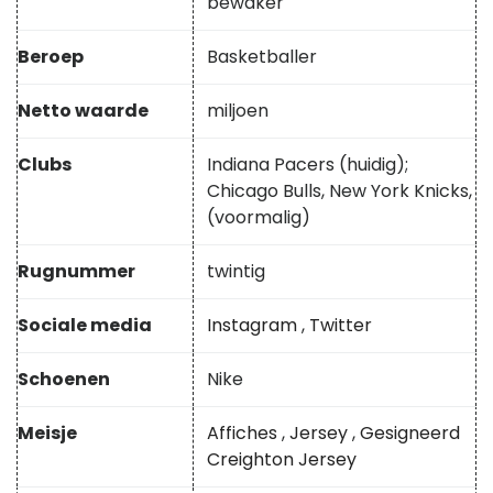
bewaker
Beroep
Basketballer
Netto waarde
miljoen
Clubs
Indiana Pacers (huidig);
Chicago Bulls, New York Knicks,
(voormalig)
Rugnummer
twintig
Sociale media
Instagram
,
Twitter
Schoenen
Nike
Meisje
Affiches
,
Jersey
,
Gesigneerd
Creighton Jersey