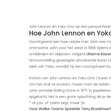
John Lennon en Yoko Ono op een persconferent
Hoe John Lennon en Yoko
Voorafgaand aan haar relatie met John was Y
ontmoette John voor het eerst in 1966 tijden
schilderijen en objecten.
Volgens
Ultieme klassi
tentoonstelling gewaagde uitvoerende kunst zo
werk van Yoko, voordat hij een conceptueel st
Portret van John Lennon en Yoko Ono | Susan
Om het stuk te ervaren, moest men de ladder 
John vertelde Rolling Stone in 1971 'in piepkleine 
opgelucht. Het is een grote opluchting als je de 
* ck you’ of zoiets zegt, maar ‘ja’.
Voor Welke Teams Speelde Terry Bradshaw