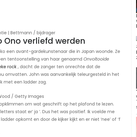
ie | Bettmann / bijdrager
 Ono verliefd werden
oko een avant-gardekunstenaar die in Japan woonde. Ze
s een tentoonstelling van haar genaamd
Onvoltooide
eke rock
, dacht de zanger ten onrechte dat de
u omvatten. John was aanvankelijk teleurgesteld in het
uk met een ladder zag.
 Wood / Getty Images
opklimmen om wat geschrift op het plafond te lezen.
letters staat er‘ ja ’. Dus het was positief. Ik voelde me
ladder opkomt en door de kijker kijkt en er niet ‘nee’ of ‘f
?