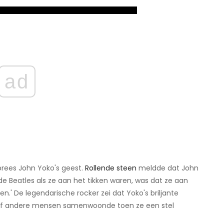
ad
w prees John Yoko's geest.
Rollende steen
meldde dat John
de Beatles als ze aan het tikken waren, was dat ze aan
.' De legendarische rocker zei dat Yoko's briljante
 vijf andere mensen samenwoonde toen ze een stel