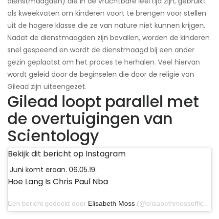
dienstmaagden) die in de vruchtbare leeftijd zijn, gebruikt
als kweekvaten om kinderen voort te brengen voor stellen
uit de hogere klasse die ze van nature niet kunnen krijgen.
Nadat de dienstmaagden zijn bevallen, worden de kinderen
snel gespeend en wordt de dienstmaagd bij een ander
gezin geplaatst om het proces te herhalen. Veel hiervan
wordt geleid door de beginselen die door de religie van
Gilead zijn uiteengezet.
Gilead loopt parallel met
de overtuigingen van
Scientology
Bekijk dit bericht op Instagram
Juni komt eraan. 06.05.19.
Hoe Lang Is Chris Paul Nba
Een bericht gedeeld door
Elisabeth Moss
(@elisabethmossofficial) op 2 juni 2019 om 10:38 uur PDT