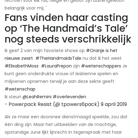
rechten voor elk ras, religie en geloof zijn buitengewoon
belangrijk voor mij. '
Fans vinden haar casting
op ‘The Handmaid’s Tale’
nog steeds verschrikkelijk
Ik geef 2 van mijn favoriete shows op
#Oranje is het
nieuwe zwart
​
#TheHandmaidsTale
nu dat ik het weet
#ElisabethMoss
​
#LauraPrepon
zijn
#wetenschappers
Je
kunt geen onderdrukte vrouw of lesbienne spelen en
miljoenen opnemen terwijl je aan deze sekte geeft
#wetenschap
Ik steun
@LeahRemini
#overlevenden
- Powerpack Resist (@ tpowers6pack)
9 april 2019
Als ze maar een doorsnee dienstmaagd speelde, zou dat
één ding zijn. Maar het uitbeelden van de machtige,
opstandige June lijkt lijnrecht in tegenspraak met haar