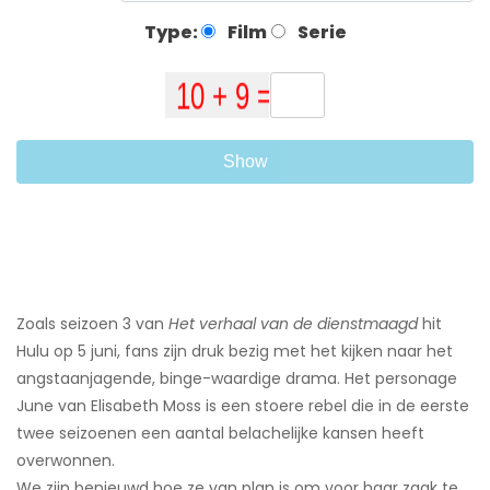
Type:
Film
Serie
Show
Zoals seizoen 3 van
Het verhaal van de dienstmaagd
hit
Hulu op 5 juni, fans zijn druk bezig met het kijken naar het
angstaanjagende, binge-waardige drama. Het personage
June van Elisabeth Moss is een stoere rebel die in de eerste
twee seizoenen een aantal belachelijke kansen heeft
overwonnen.
We zijn benieuwd hoe ze van plan is om voor haar zaak te