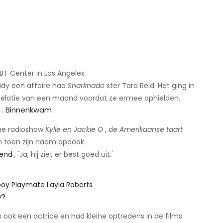
LGBT Center in Los Angeles
ady een affaire had
Sharknado
ster Tara Reid. Het ging in
n relatie van een maand voordat ze ermee ophielden.
 . Binnenkwam
che radioshow
Kylie en Jackie O
, de
Amerikaanse taart
en toen zijn naam opdook.
gend
, 'Ja, hij ziet er best goed uit.'
boy Playmate Layla Roberts
​
y?
is ook een actrice en had kleine optredens in de films