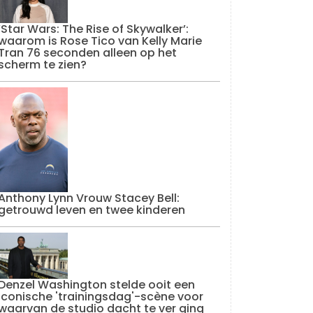
‘Star Wars: The Rise of Skywalker’:
waarom is Rose Tico van Kelly Marie
Tran 76 seconden alleen op het
scherm te zien?
Anthony Lynn Vrouw Stacey Bell:
getrouwd leven en twee kinderen
Denzel Washington stelde ooit een
iconische 'trainingsdag'-scène voor
waarvan de studio dacht te ver ging