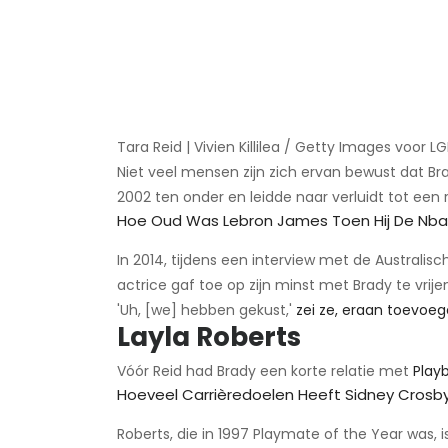
Tara Reid | Vivien Killilea / Getty Images voor 
Niet veel mensen zijn zich ervan bewust dat Br
2002 ten onder en leidde naar verluidt tot ee
Hoe Oud Was Lebron James Toen Hij De Nba
In 2014, tijdens een interview met de Australis
actrice gaf toe op zijn minst met Brady te vrij
'Uh, [we] hebben gekust,'
zei ze, eraan toevoe
Layla Roberts
Vóór Reid had Brady een korte relatie met
Play
Hoeveel Carrièredoelen Heeft Sidney Crosb
Roberts, die in 1997 Playmate of the Year was, 