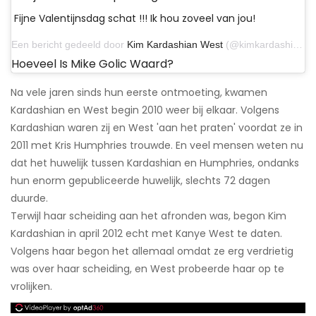
Fijne Valentijnsdag schat !!! Ik hou zoveel van jou!
Een bericht gedeeld door
Kim Kardashian West
(@kimkardashian) op 14 februari 2019 om 6:23 uur PST
Hoeveel Is Mike Golic Waard?
Na vele jaren sinds hun eerste ontmoeting, kwamen
Kardashian en West begin 2010 weer bij elkaar. Volgens
Kardashian waren zij en West 'aan het praten' voordat ze in
2011 met Kris Humphries trouwde. En veel mensen weten nu
dat het huwelijk tussen Kardashian en Humphries, ondanks
hun enorm gepubliceerde huwelijk, slechts 72 dagen
duurde.
Terwijl haar scheiding aan het afronden was, begon Kim
Kardashian in april 2012 echt met Kanye West te daten.
Volgens haar begon het allemaal omdat ze erg verdrietig
was over haar scheiding, en West probeerde haar op te
vrolijken.