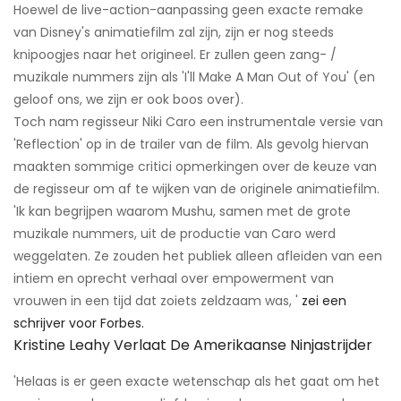
Hoewel de live-action-aanpassing geen exacte remake
van Disney's animatiefilm zal zijn, zijn er nog steeds
knipoogjes naar het origineel. Er zullen geen zang- /
muzikale nummers zijn als 'I'll Make A Man Out of You' (en
geloof ons, we zijn er ook boos over).
Toch nam regisseur Niki Caro een instrumentale versie van
'Reflection' op in de trailer van de film. Als gevolg hiervan
maakten sommige critici opmerkingen over de keuze van
de regisseur om af te wijken van de originele animatiefilm.
'Ik kan begrijpen waarom Mushu, samen met de grote
muzikale nummers, uit de productie van Caro werd
weggelaten. Ze zouden het publiek alleen afleiden van een
intiem en oprecht verhaal over empowerment van
vrouwen in een tijd dat zoiets zeldzaam was, '
zei een
schrijver voor Forbes.
Kristine Leahy Verlaat De Amerikaanse Ninjastrijder
'Helaas is er geen exacte wetenschap als het gaat om het