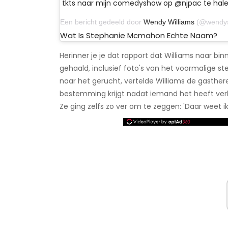
tkts naar mijn comedyshow op @njpac te halen. 
Een bericht gedeeld door
Wendy Williams
(@wendyshow) o
Wat Is Stephanie Mcmahon Echte Naam?
Herinner je je dat rapport dat Williams naar bin
gehaald, inclusief foto's van het voormalige st
naar het gerucht, vertelde Williams de gasther
bestemming krijgt nadat iemand het heeft verla
Ze ging zelfs zo ver om te zeggen: 'Daar weet ik