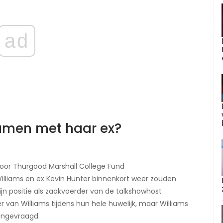
ad
amen met haar ex?
voor Thurgood Marshall College Fund
lliams en ex Kevin Hunter binnenkort weer zouden
jn positie als zaakvoerder van de talkshowhost
 van Williams tijdens hun hele huwelijk, maar Williams
angevraagd.