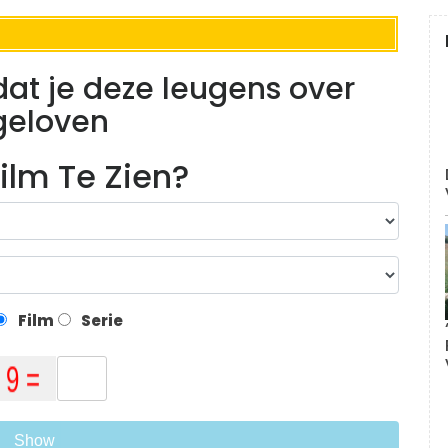
at je deze leugens over
geloven
ilm Te Zien?
Film
Serie
Show