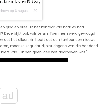
Link in bio en IG Story.
p 6 augustus 2019 om 7:08 uur PDT
nen ging en alles uit het kantoor van haar ex had
el? Deze blijkt ook vals te zijn. Toen hem werd gevraagd
en dat het alleen zin heeft dat een kantoor een nieuwe
ten, maar ze zegt dat zij niet degene was die het deed.
 niets van ... ik heb geen idee wat daarboven was.'
ad