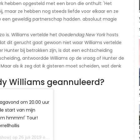
rk hebben opgesteld met een bron die onthult: 'Het
ij, maar ze hebben nog steeds liefde voor elkaar en ze
 ze een geweldig partnerschap hadden. absoluut magie
zo is. Williams vertelde het
Goedendag New York
hosts
dat dit gerucht gaat gewoon niet waar ​Williams vertelde
r Hunter bij betrokken zijn, is dat een echtscheiding
 scheiding, antwoordde Williams op de vraag of Hunter de
. Maar als ik zeg dat ik gisteren moet scheiden, wat denk
y Williams geannuleerd?
dagavond om 20.00 uur
e start van mijn
m hmmm!' Tour!​​​‍
ellhollis
op 26 juli 2019 om 8:36 uur PDT