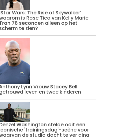
‘Star Wars: The Rise of Skywalker’:
waarom is Rose Tico van Kelly Marie
Tran 76 seconden alleen op het
scherm te zien?
Anthony Lynn Vrouw Stacey Bell:
getrouwd leven en twee kinderen
Denzel Washington stelde ooit een
iconische 'trainingsdag'-scène voor
waarvan de studio dacht te ver ging