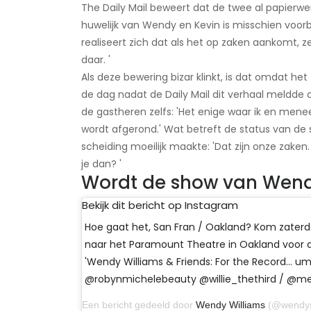
The Daily Mail beweert dat de twee al papierwe
huwelijk van Wendy en Kevin is misschien voorb
realiseert zich dat als het op zaken aankomt,
daar. '
Als deze bewering bizar klinkt, is dat omdat het 
de dag nadat de Daily Mail dit verhaal meldde 
de gastheren zelfs: 'Het enige waar ik en menee
wordt afgerond.' Wat betreft de status van de
scheiding moeilijk maakte: 'Dat zijn onze zaken
je dan? '
Wordt de show van Wend
Bekijk dit bericht op Instagram
Hoe gaat het, San Fran / Oakland? Kom zater
naar het Paramount Theatre in Oakland voor d
'Wendy Williams & Friends: For the Record… um
@robynmichelebeauty @willie_thethird / @merr
Een bericht gedeeld door
Wendy Williams
(@wendyshow) 