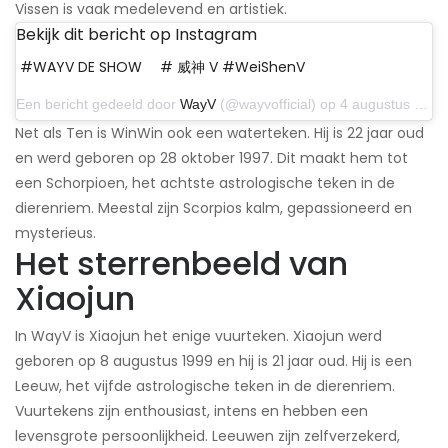
Vissen is vaak medelevend en artistiek.
Bekijk dit bericht op Instagram
#WAYV DE SHOW ⠀ # 威神 V #WeiShenV
Een bericht gedeeld door
WayV
(@wayvofficial) op 4 augustus 2020 om 3:26 uur PDT
Net als Ten is WinWin ook een waterteken. Hij is 22 jaar oud
en werd geboren op 28 oktober 1997. Dit maakt hem tot
een Schorpioen, het achtste astrologische teken in de
dierenriem. Meestal zijn Scorpios kalm, gepassioneerd en
mysterieus.
Het sterrenbeeld van
Xiaojun
In WayV is Xiaojun het enige vuurteken. Xiaojun werd
geboren op 8 augustus 1999 en hij is 21 jaar oud. Hij is een
Leeuw, het vijfde astrologische teken in de dierenriem.
Vuurtekens zijn enthousiast, intens en hebben een
levensgrote persoonlijkheid. Leeuwen zijn zelfverzekerd,