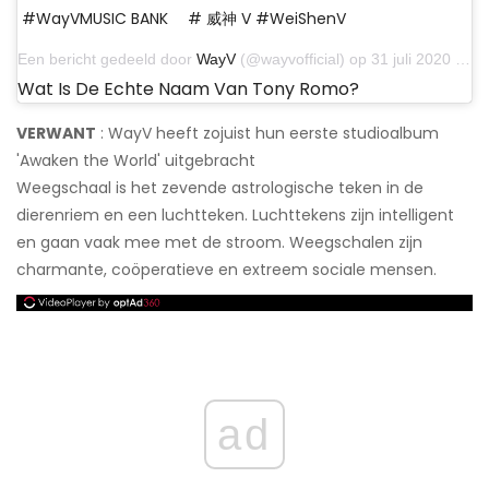
#WayVMUSIC BANK ⠀ # 威神 V #WeiShenV
Een bericht gedeeld door
WayV
(@wayvofficial) op 31 juli 2020 om 4:33 uur PDT
Wat Is De Echte Naam Van Tony Romo?
VERWANT
: WayV heeft zojuist hun eerste studioalbum
'Awaken the World' uitgebracht
Weegschaal is het zevende astrologische teken in de
dierenriem en een luchtteken. Luchttekens zijn intelligent
en gaan vaak mee met de stroom. Weegschalen zijn
charmante, coöperatieve en extreem sociale mensen.
ad