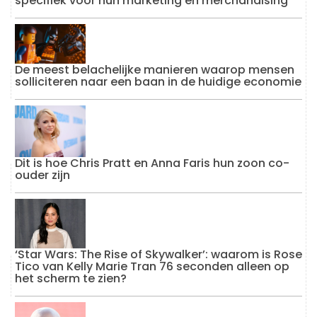
specifiek voor hun marketing en merchandising
De meest belachelijke manieren waarop mensen
solliciteren naar een baan in de huidige economie
Dit is hoe Chris Pratt en Anna Faris hun zoon co-
ouder zijn
‘Star Wars: The Rise of Skywalker’: waarom is Rose
Tico van Kelly Marie Tran 76 seconden alleen op
het scherm te zien?