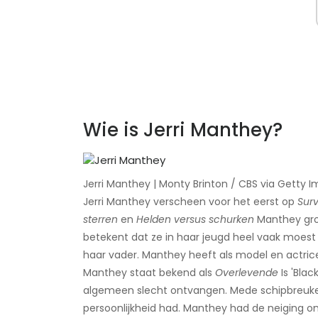
Wie is Jerri Manthey?
Jerri Manthey | Monty Brinton / CBS via Getty 
Jerri Manthey verscheen voor het eerst op
Surv
sterren
en
Helden versus schurken
​Manthey gro
betekent dat ze in haar jeugd heel vaak moest v
haar vader. Manthey heeft als model en actric
Manthey staat bekend als
Overlevende
Is 'Blac
algemeen slecht ontvangen. Mede schipbreukel
persoonlijkheid had. Manthey had de neiging o