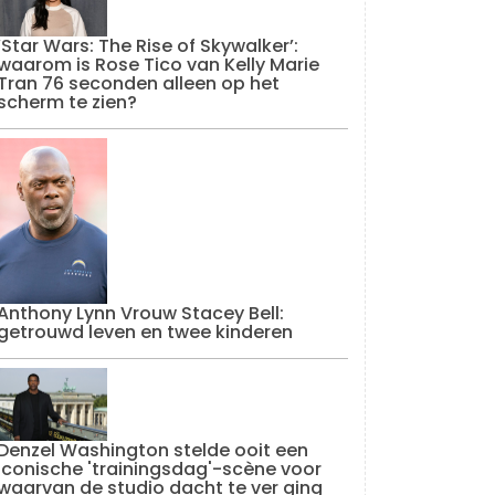
‘Star Wars: The Rise of Skywalker’:
waarom is Rose Tico van Kelly Marie
Tran 76 seconden alleen op het
scherm te zien?
Anthony Lynn Vrouw Stacey Bell:
getrouwd leven en twee kinderen
Denzel Washington stelde ooit een
iconische 'trainingsdag'-scène voor
waarvan de studio dacht te ver ging