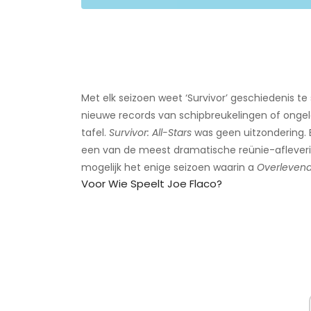
Met elk seizoen weet ‘Survivor’ geschiedenis t
nieuwe records van schipbreukelingen of ongeloo
tafel.
Survivor: All-Stars
was geen uitzondering. E
een van de meest dramatische reünie-afleveringe
mogelijk het enige seizoen waarin a
Overleven
Voor Wie Speelt Joe Flaco?