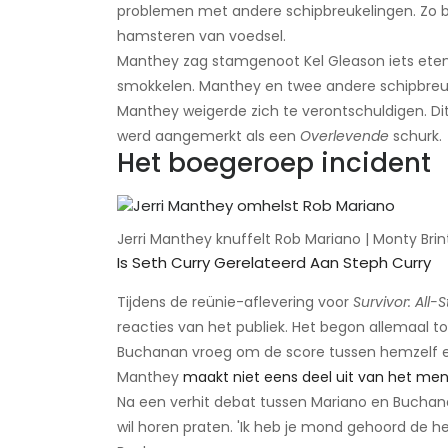
problemen met andere schipbreukelingen. Zo b
hamsteren van voedsel.
Manthey zag stamgenoot Kel Gleason iets eten
smokkelen. Manthey en twee andere schipbreuke
Manthey weigerde zich te verontschuldigen. Di
werd aangemerkt als een
Overlevende
schurk.
Het boegeroep incident
Jerri Manthey knuffelt Rob Mariano | Monty Bri
Is Seth Curry Gerelateerd Aan Steph Curry
Tijdens de reünie-aflevering voor
Survivor: All-S
reacties van het publiek. Het begon allemaal to
Buchanan vroeg om de score tussen hemzelf en
Manthey
maakt niet eens deel uit van het men
Na een verhit debat tussen Mariano en Buchan
wil horen praten. 'Ik heb je mond gehoord de hele