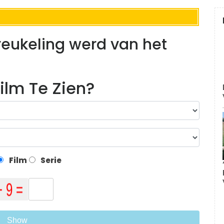
breukeling werd van het
ilm Te Zien?
Film
Serie
Show