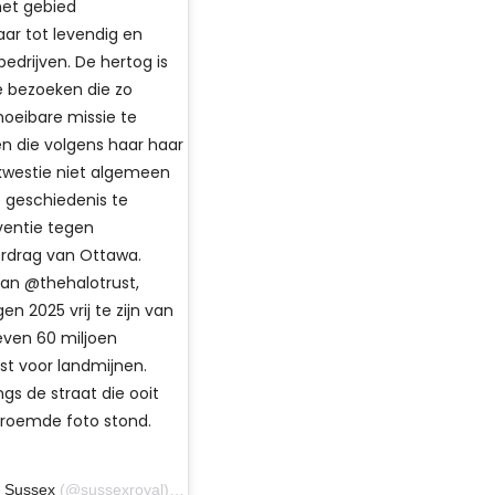
het gebied
ar tot levendig en
edrijven. De hertog is
 bezoeken die zo
moeibare missie te
en die volgens haar haar
kwestie niet algemeen
e geschiedenis te
ventie tegen
erdrag van Ottawa.
an @thehalotrust,
n 2025 vrij te zijn van
even 60 miljoen
st voor landmijnen.
gs de straat die ooit
eroemde foto stond.
n Sussex
(@sussexroyal) op 26 september 2019 om 23:15 uur PDT