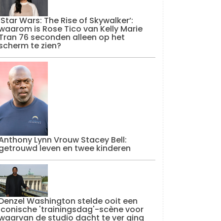
‘Star Wars: The Rise of Skywalker’:
waarom is Rose Tico van Kelly Marie
Tran 76 seconden alleen op het
scherm te zien?
Anthony Lynn Vrouw Stacey Bell:
getrouwd leven en twee kinderen
Denzel Washington stelde ooit een
iconische 'trainingsdag'-scène voor
waarvan de studio dacht te ver ging