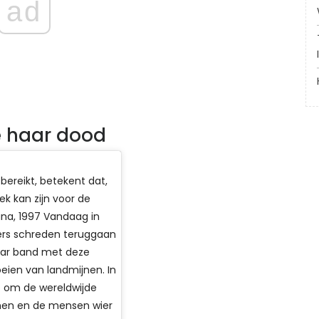
ad
e haar dood
bereikt, betekent dat,
lek kan zijn voor de
iana, 1997 Vandaag in
ers schreden teruggaan
haar band met deze
ien van landmijnen. In
 om de wereldwijde
jnen en de mensen wier