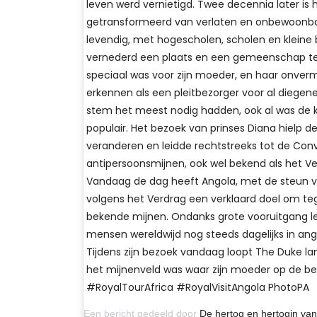
leven werd vernietigd. Twee decennia later is 
getransformeerd van verlaten en onbewoonba
levendig, met hogescholen, scholen en kleine b
vernederd een plaats en een gemeenschap te
speciaal was voor zijn moeder, en haar onver
erkennen als een pleitbezorger voor al diegen
stem het meest nodig hadden, ook al was de 
populair. Het bezoek van prinses Diana hielp d
veranderen en leidde rechtstreeks tot de Con
antipersoonsmijnen, ook wel bekend als het V
Vandaag de dag heeft Angola, met de steun v
volgens het Verdrag een verklaard doel om tege
bekende mijnen. Ondanks grote vooruitgang l
mensen wereldwijd nog steeds dagelijks in ang
Tijdens zijn bezoek vandaag loopt The Duke lan
het mijnenveld was waar zijn moeder op de b
#RoyalTourAfrica #RoyalVisitAngola PhotoPA
Een bericht gedeeld door
De hertog en hertogin va