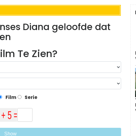
inses Diana geloofde dat
den
ilm Te Zien?
Film
Serie
Show