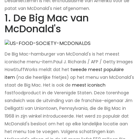
Desalniettemin is het enthousiasme van Amerika voor de
patat van McDonald's niet afgenomen.
1. De Big Mac van
McDonald's
De Big Mac-hamburger van McDonald's is het meest
iconische menu-item.​Paul J. Richards / AFP / Getty Images
HowStuffWorks meldt dat het
tweede meest populaire
item
(na die heerlijke frietjes) op het menu van McDonald's
staat de Big Mac. Het is ook de
meest iconisch
fastfoodproduct in de Verenigde Staten. Deze torenhoge
sandwich was de uitvinding van de franchise-eigenaar Jim
Delligatti van Uniontown, Pennsylvania, die de Big Mac in
1968 in zijn winkel introduceerde. Het werd zo populair dat
McDonald's besloot om het op elke landelijke locatie aan
het menu toe te voegen. Volgens schattingen kan