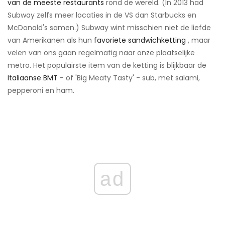
van de meeste restaurants
rond de wereld. (In 2013 had
Subway zelfs meer locaties in de VS dan Starbucks en
McDonald's samen.) Subway wint misschien niet de liefde
van Amerikanen als hun
favoriete sandwichketting
, maar
velen van ons gaan regelmatig naar onze plaatselijke
metro. Het populairste item van de ketting is blijkbaar de
Italiaanse BMT
- of 'Big Meaty Tasty' - sub, met salami,
pepperoni en ham.
ad