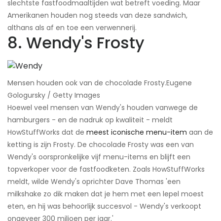
slechtste fastfoodmaaltijden wat betreft voeding. Maar
Amerikanen houden nog steeds van deze sandwich,
althans als af en toe een verwennerij.
8. Wendy's Frosty
Mensen houden ook van de chocolade Frosty.​Eugene
Gologursky / Getty Images
Hoewel veel mensen van Wendy's houden vanwege de
hamburgers - en de nadruk op kwaliteit - meldt
HowStuffWorks dat de
meest iconische menu-item
aan de
ketting is zijn Frosty. De chocolade Frosty was een van
Wendy's oorspronkelijke vijf menu-items en blijft een
topverkoper voor de fastfoodketen. Zoals HowStuffWorks
meldt, wilde Wendy's oprichter Dave Thomas 'een
milkshake zo dik maken dat je hem met een lepel moest
eten, en hij was behoorlijk succesvol - Wendy's verkoopt
ongeveer 300 miljoen per jaar.'