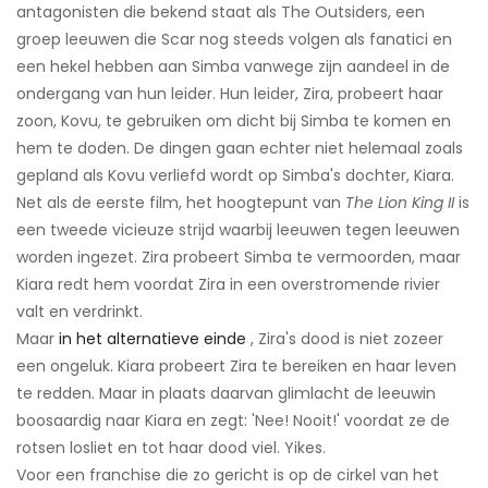
antagonisten die bekend staat als The Outsiders, een
groep leeuwen die Scar nog steeds volgen als fanatici en
een hekel hebben aan Simba vanwege zijn aandeel in de
ondergang van hun leider. Hun leider, Zira, probeert haar
zoon, Kovu, te gebruiken om dicht bij Simba te komen en
hem te doden. De dingen gaan echter niet helemaal zoals
gepland als Kovu verliefd wordt op Simba's dochter, Kiara.
Net als de eerste film, het hoogtepunt van
The Lion King II
is
een tweede vicieuze strijd waarbij leeuwen tegen leeuwen
worden ingezet. Zira probeert Simba te vermoorden, maar
Kiara redt hem voordat Zira in een overstromende rivier
valt en verdrinkt.
Maar
in het alternatieve einde
, Zira's dood is niet zozeer
een ongeluk. Kiara probeert Zira te bereiken en haar leven
te redden. Maar in plaats daarvan glimlacht de leeuwin
boosaardig naar Kiara en zegt: 'Nee! Nooit!' voordat ze de
rotsen losliet en tot haar dood viel. Yikes.
Voor een franchise die zo gericht is op de cirkel van het