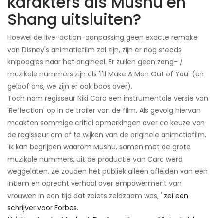
karakters als Mushu en
Shang uitsluiten?
Hoewel de live-action-aanpassing geen exacte remake
van Disney's animatiefilm zal zijn, zijn er nog steeds
knipoogjes naar het origineel. Er zullen geen zang- /
muzikale nummers zijn als 'I'll Make A Man Out of You' (en
geloof ons, we zijn er ook boos over).
Toch nam regisseur Niki Caro een instrumentale versie van
'Reflection' op in de trailer van de film. Als gevolg hiervan
maakten sommige critici opmerkingen over de keuze van
de regisseur om af te wijken van de originele animatiefilm.
'Ik kan begrijpen waarom Mushu, samen met de grote
muzikale nummers, uit de productie van Caro werd
weggelaten. Ze zouden het publiek alleen afleiden van een
intiem en oprecht verhaal over empowerment van
vrouwen in een tijd dat zoiets zeldzaam was, '
zei een
schrijver voor Forbes.