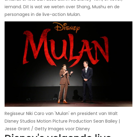
iemand. Dit is wat we weten over Shang, Mushu en de
personages in de live-action
Mulan.
Regisseur Niki Caro van 'Mulan' en president van Walt
Disney Studios Motion Picture Production Sean Bailey |
Jesse Grant / Getty Images voor Disney