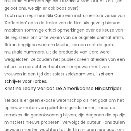
muzikale nummers zijn als 'I'll Make A Man Out of You' (en
geloof ons, we zijn er ook boos over).
Toch nam regisseur Niki Caro een instrumentale versie van
'Reflection' op in de trailer van de film. Als gevolg hiervan
maakten sommige critici opmerkingen over de keuze van
de regisseur om af te wijken van de originele animatiefilm.
'Ik kan begrijpen waarom Mushu, samen met de grote
muzikale nummers, uit de productie van Caro werd
weggelaten. Ze zouden het publiek alleen afleiden van een
intiem en oprecht verhaal over empowerment van
vrouwen in een tijd dat zoiets zeldzaam was, '
zei een
schrijver voor Forbes.
Kristine Leahy Verlaat De Amerikaanse Ninjastrijder
'Helaas is er geen exacte wetenschap als het gaat om het
opnieuw maken van geliefde eigendommen, maar de
remakes die gedenkwaardig blijven, zijn degenen die op zijn
minst iets nieuws proberen,' vervolgt de auteur. Fans zullen
gewoon moeten wachten tot de film in première gaat om