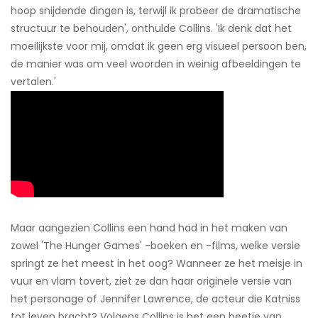
hoop snijdende dingen is, terwijl ik probeer de dramatische
structuur te behouden', onthulde Collins. 'Ik denk dat het
moeilijkste voor mij, omdat ik geen erg visueel persoon ben,
de manier was om veel woorden in weinig afbeeldingen te
vertalen.'
Maar aangezien Collins een hand had in het maken van
zowel 'The Hunger Games' -boeken en -films, welke versie
springt ze het meest in het oog? Wanneer ze het meisje in
vuur en vlam tovert, ziet ze dan haar originele versie van
het personage of Jennifer Lawrence, de acteur die Katniss
tot leven bracht? Volgens Collins is het een beetje van