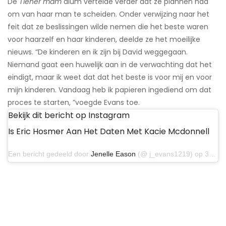
De
Tiener mam
alum vertelde verder dat ze plannen had
om van haar man te scheiden. Onder verwijzing naar het
feit dat ze beslissingen wilde nemen die het beste waren
voor haarzelf en haar kinderen, deelde ze het moeilijke
nieuws. “De kinderen en ik zijn bij David weggegaan.
Niemand gaat een huwelijk aan in de verwachting dat het
eindigt, maar ik weet dat dat het beste is voor mij en voor
mijn kinderen. Vandaag heb ik papieren ingediend om dat
proces te starten, ”voegde Evans toe.
Bekijk dit bericht op Instagram
Is Eric Hosmer Aan Het Daten Met Kacie Mcdonnell
Een bericht gedeeld door
Jenelle Eason
(@ j_evans1219) op 31 oktober 2019 om 9:29 uur PDT