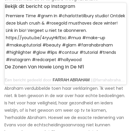
Bekijk dit bericht op Instagram
Premiere Time #grwm In #charlottetilbury studio! Ontdek
deze blush crush & #rosegold musthaves deze winter!
Link in bio! Vergeet u niet te abonneren.
https://youtu.be/4ryuyHkfEsc.​#mua #make-up
#makeuptutorial #beauty #glam #farrahabraham
#highlighter #glow #lips #contour #tutorial #trends
#instagram #redcarpet #hollywood
De Zonen Van Howie Long In De Nfl
Een bericht gedeeld door
FARRAH ABRAHAM
(@farrahabraham) op 3 november 2019 om 21:54 uur PST
Abraham verdubbelde toen haar verklaringen. 'Ik weet het
niet. Ik ben gewoon in de war over haar echte bedoelingen.
Is het voor haar veiligheid, haar gezondheid en ieders
welzijn, of is het gewoon om weer op tv te komen,
'herhaalde Abraham. Hoewel we de exacte redenering van
Evans voor de echtscheidingsaanvraag niet kunnen