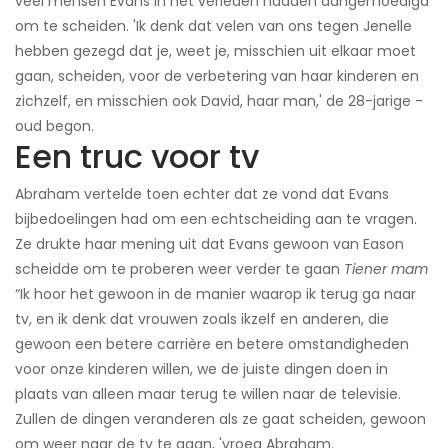
veel mensen Evans in het verleden hadden aangemoedigd
om te scheiden. 'Ik denk dat velen van ons tegen Jenelle
hebben gezegd dat je, weet je, misschien uit elkaar moet
gaan, scheiden, voor de verbetering van haar kinderen en
zichzelf, en misschien ook David, haar man,' de 28-jarige -
oud begon.
Een truc voor tv
Abraham vertelde toen echter dat ze vond dat Evans
bijbedoelingen had om een ​​echtscheiding aan te vragen.
Ze drukte haar mening uit dat Evans gewoon van Eason
scheidde om te proberen weer verder te gaan
Tiener mam
​
“Ik hoor het gewoon in de manier waarop ik terug ga naar
tv, en ik denk dat vrouwen zoals ikzelf en anderen, die
gewoon een betere carrière en betere omstandigheden
voor onze kinderen willen, we de juiste dingen doen in
plaats van alleen maar terug te willen naar de televisie.
Zullen de dingen veranderen als ze gaat scheiden, gewoon
om weer naar de tv te gaan, 'vroeg Abraham.