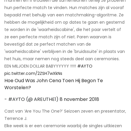
mannen en 11 vrouwen die samenwonen terwijl ze proberen
hun perfecte match te vinden. Hun matches zijn al vooraf
bepaald met behulp van een matchmaking-algoritme. Ze
hebben de mogelijkheid om op dates te gaan en gestemd
te worden in de 'waarheidscabine', die het paar vertelt of
ze een perfecte match zijn of niet. Paren waarvan is
bevestigd dat ze perfect matchen van de
'waarheidscabine' verblijven in de 'bruidssuite' in plaats van
het huis, maar nemen nog steeds deel aan ceremonies.
EEN MILJOEN DOLLAR BABYYYYYY !!!!!
#AYTO
pic.twitter.com/2ZSH7wXkNs
Hoe Oud Was John Cena Toen Hij Begon Te
Worstelen?
- #AYTO (@ AREUTHE1)
8 november 2018
Cast van ‘Are You The One?’ Seizoen zeven en presentator,
Terrence J.
Elke week is er een ceremonie waarbij de singles uitkiezen