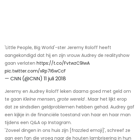
'Little People, Big World'-ster Jeremy Roloff heeft
aangekondigd dat hij en zijn vrouw Audrey de realityshow
gaan verlaten
https://t.co/FvtwzC9IwA
pic.twitter.com/xRp7I6wCcF
— CNN (@CNN)
11 juli 2018
Jeremy en Audrey Roloff leken daarna goed met geld om
te gaan
Kleine mensen, grote wereld
. Maar het lijkt erop
dat ze sindsdien geldproblemen hebben gehad. Audrey gaf
een kijkje in de financiële toestand van haar en haar man
tijdens een Q&A op Instagram.
'Zoveel dingen in ons huis zijn [frazzled emoji]', schreef ze
aan een fan die vroeg naar de houten lambrisering in hun