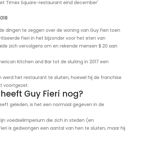
n het Times Square-restaurant eind december'
2018
nde dingen te zeggen over de woning van Guy Fieri toen
itiseerde Fieri in het bijzonder voor het eten van
raaide zich vervolgens om en rekende mensen $ 20 aan
rican Kitchen and Bar tot de sluiting in 2017 een
werd het restaurant te sluiten, hoewel hij de franchise
t voortgezet.
heeft Guy Fieri nog?
 heeft geleden, is het een normaal gegeven in de
 zijn voedselimperium die zich in steden (en
ieri is gedwongen een aantal van hen te sluiten, maar hij