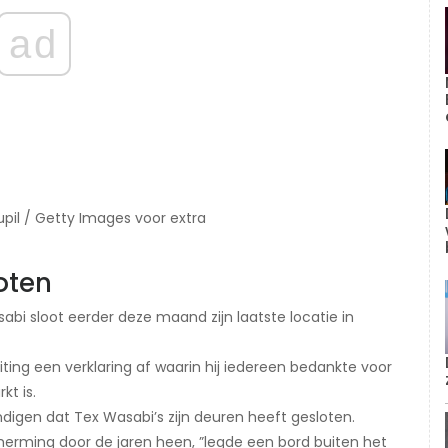
ad
upil / Getty Images voor extra
oten
sabi sloot eerder deze maand zijn laatste locatie in
ting een verklaring af waarin hij iedereen bedankte voor
kt is.
ndigen dat Tex Wasabi’s zijn deuren heeft gesloten.
herming door de jaren heen, ”legde een bord buiten het