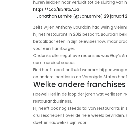
huren leidden naar verluidt tot de sluiting va
https://t.co/BI3rRt5AUa
- Jonathan Lemire (@JonLemire)
29 januari 
Zelfs wijlen Anthony Bourdain had weinig vleie
hij het restaurant in 2012 bezocht. Bourdain bekr
betaalbaar eten in zijn televisieshow, maar d
voor een hamburger.
Ondanks alle negatieve recensies was Guy’s Ame
commercieel succes.
Fieri heeft nooit onthuld waarom hij gedwongen 
op andere locaties in de Verenigde Staten heef
Welke andere franchises 
Hoewel Fieri in de loop der jaren wat verliezen
restaurantbusiness.
Hij heeft ook nog steeds tal van restaurants in
cruiseschepen) over de hele wereld bevinden. F
doet er nauwelijks pijn voor.