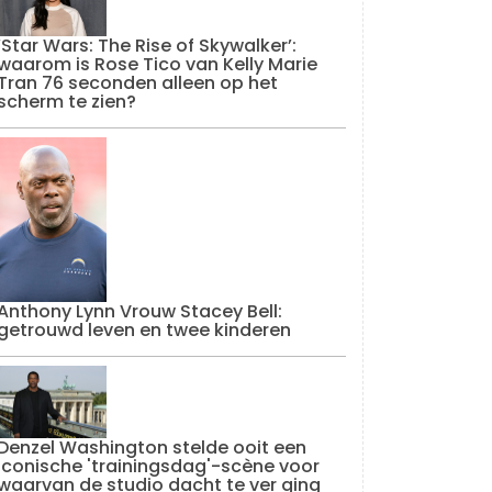
‘Star Wars: The Rise of Skywalker’:
waarom is Rose Tico van Kelly Marie
Tran 76 seconden alleen op het
scherm te zien?
Anthony Lynn Vrouw Stacey Bell:
getrouwd leven en twee kinderen
Denzel Washington stelde ooit een
iconische 'trainingsdag'-scène voor
waarvan de studio dacht te ver ging