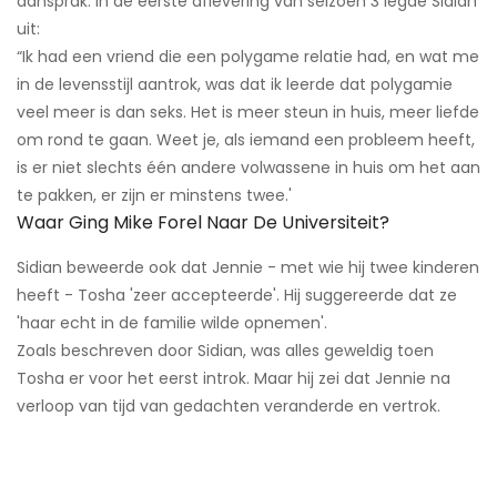
aansprak. In de eerste aflevering van seizoen 3 legde Sidian
uit:
“Ik had een vriend die een polygame relatie had, en wat me
in de levensstijl aantrok, was dat ik leerde dat polygamie
veel meer is dan seks. Het is meer steun in huis, meer liefde
om rond te gaan. Weet je, als iemand een probleem heeft,
is er niet slechts één andere volwassene in huis om het aan
te pakken, er zijn er minstens twee.'
Waar Ging Mike Forel Naar De Universiteit?
Sidian beweerde ook dat Jennie - met wie hij twee kinderen
heeft - Tosha 'zeer accepteerde'. Hij suggereerde dat ze
'haar echt in de familie wilde opnemen'.
Zoals beschreven door Sidian, was alles geweldig toen
Tosha er voor het eerst introk. Maar hij zei dat Jennie na
verloop van tijd van gedachten veranderde en vertrok.