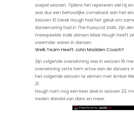
soepel seizoen. Tijdens het repeteren viel hij e
was dus een behoorlijke comeback aan het ein
Seizoen 10 Derek Hough had het geluk om same
danservaring had in The Pussycat Dolls. Zijn de
meespeelde
Vuile dansen
​Maar Hough heeft z
vreemder waren in dansen.
Welk Team Heeft John Madden Coach?
Zijn volgende overwinning was in seizoen 16 m
overwinning zette hem ertoe aan de dansers me
het volgende seizoen te winnen met Amber Riley.
21.
Hough nam nog een keer deel in seizoen 23, maa
treden
Wereld van dans
en meer.