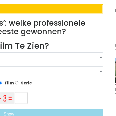
s’: welke professionele
meeste gewonnen?
ilm Te Zien?
Film
Serie
Show