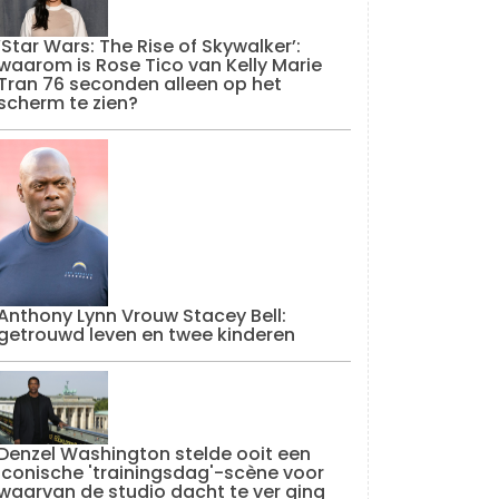
‘Star Wars: The Rise of Skywalker’:
waarom is Rose Tico van Kelly Marie
Tran 76 seconden alleen op het
scherm te zien?
Anthony Lynn Vrouw Stacey Bell:
getrouwd leven en twee kinderen
Denzel Washington stelde ooit een
iconische 'trainingsdag'-scène voor
waarvan de studio dacht te ver ging