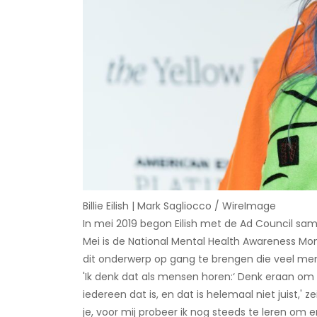
Billie Eilish | Mark Sagliocco / WireImage
In mei 2019 begon Eilish met de Ad Council s
Mei is de National Mental Health Awareness 
dit onderwerp op gang te brengen die veel men
'Ik denk dat als mensen horen:‘ Denk eraan om 
iedereen dat is, en dat is helemaal niet juist,' zei
je, voor mij probeer ik nog steeds te leren om erv