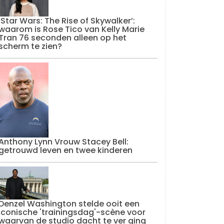
‘Star Wars: The Rise of Skywalker’:
waarom is Rose Tico van Kelly Marie
Tran 76 seconden alleen op het
scherm te zien?
Anthony Lynn Vrouw Stacey Bell:
getrouwd leven en twee kinderen
Denzel Washington stelde ooit een
iconische 'trainingsdag'-scène voor
waarvan de studio dacht te ver ging