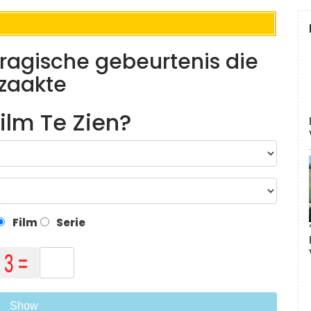
e tragische gebeurtenis die
rzaakte
ilm Te Zien?
Film
Serie
Show