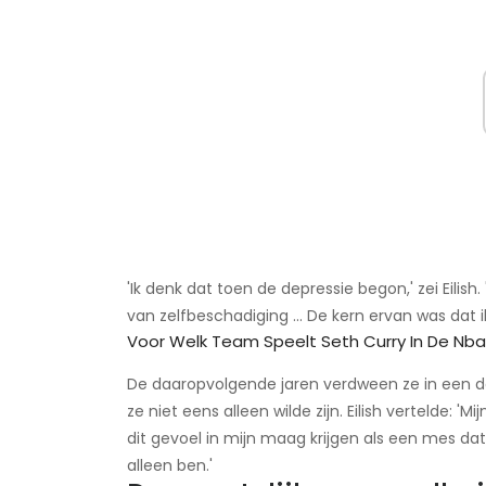
'Ik denk dat toen de depressie begon,' zei Eilish
van zelfbeschadiging ... De kern ervan was dat i
Voor Welk Team Speelt Seth Curry In De Nba
De daaropvolgende jaren verdween ze in een do
ze niet eens alleen wilde zijn. Eilish vertelde: 'Mi
dit gevoel in mijn maag krijgen als een mes dat 
alleen ben.'