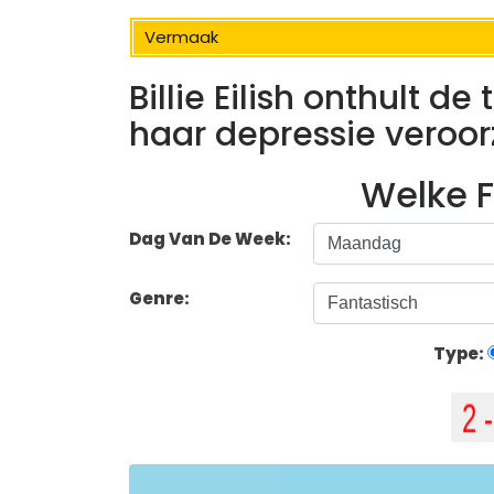
Vermaak
Billie Eilish onthult d
haar depressie veroo
Welke F
Dag Van De Week:
Genre:
Type: