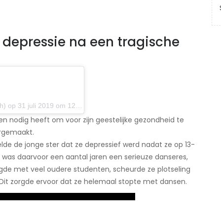
en depressie na een tragische
 op 31 juli 2019 om 12:45 uur PDT
reen nodig heeft om voor zijn geestelijke gezondheid te
orgemaakt.
elde de jonge ster dat ze depressief werd nadat ze op 13-
sh was daarvoor een aantal jaren een serieuze danseres,
de met veel oudere studenten, scheurde ze plotseling
Dit zorgde ervoor dat ze helemaal stopte met dansen.