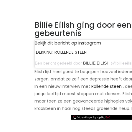
Billie Eilish ging door e
gebeurtenis
Bekijk dit bericht op Instagram
DEKKING: ROLLENDE STEEN
Een bericht gedeeld door
BILLIE EILISH
(@billieeilish)
Eilish lijkt heel goed te begrijpen hoeveel iede
zorgen, omdat ze zelf een depressie heeft do
In een nieuw interview met
Rollende steen
, de
jarige leeftijd moest stoppen met dansen. Eili
maar toen ze een geavanceerde hiphoples volg
kraakbeen in haar nog steeds groeiende heup. 